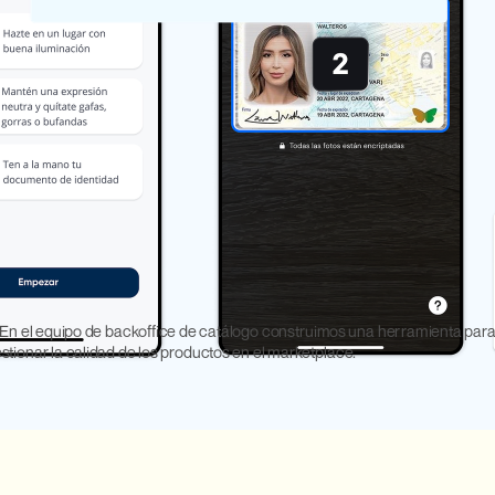
Rol:
Sector:
Banca dig
Líder UX, definición, desarrollo y ejecución 
del proyecto
  En el equipo de backoffice de catálogo construimos una herramienta para
stionar la calidad de los productos en el marketplace.