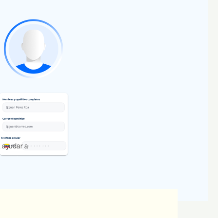
Equipos:
ital
VP de negocios, Producto, Product 
owner, e IT.
 ayudar a 