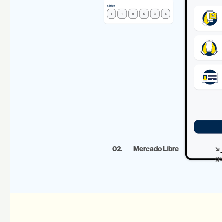
02.
Mercado Libre
↘
ge